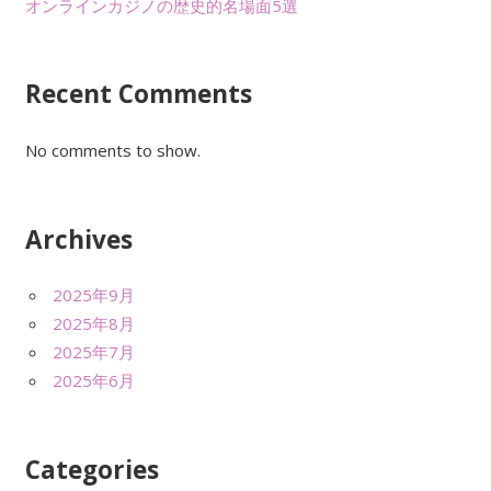
オンラインカジノの歴史的名場面5選
Recent Comments
No comments to show.
Archives
2025年9月
2025年8月
2025年7月
2025年6月
Categories