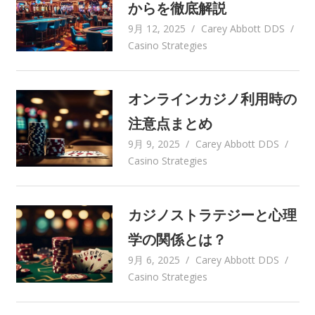
からを徹底解説
9月 12, 2025
Carey Abbott DDS
Casino Strategies
オンラインカジノ利用時の
注意点まとめ
9月 9, 2025
Carey Abbott DDS
Casino Strategies
カジノストラテジーと心理
学の関係とは？
9月 6, 2025
Carey Abbott DDS
Casino Strategies