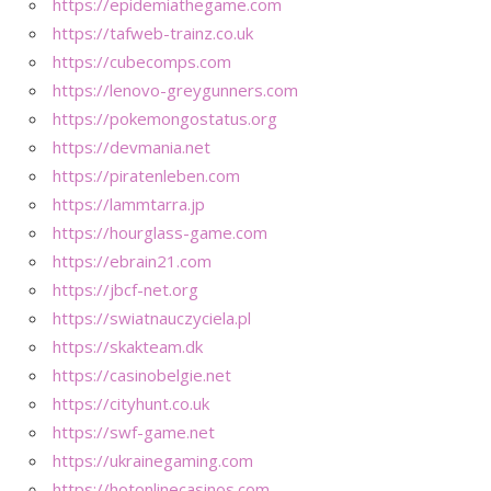
https://epidemiathegame.com
https://tafweb-trainz.co.uk
https://cubecomps.com
https://lenovo-greygunners.com
https://pokemongostatus.org
https://devmania.net
https://piratenleben.com
https://lammtarra.jp
https://hourglass-game.com
https://ebrain21.com
https://jbcf-net.org
https://swiatnauczyciela.pl
https://skakteam.dk
https://casinobelgie.net
https://cityhunt.co.uk
https://swf-game.net
https://ukrainegaming.com
https://hotonlinecasinos.com