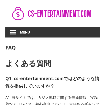
Skip
to
content
MENU
FAQ
よくある質問
Q1. cs-entertainment.comではどのような情
報を提供していますか？
A1. 当サイトでは、カジノ戦略に関する最新情報、実践
的なアドバイス、初心者向けガイド、責任あるギャンブ