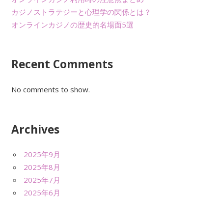
カジノストラテジーと心理学の関係とは？
オンラインカジノの歴史的名場面5選
Recent Comments
No comments to show.
Archives
2025年9月
2025年8月
2025年7月
2025年6月