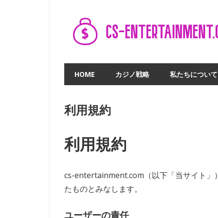
Skip
to
content
HOME
カジノ戦略
私たちについて
利用規約
利用規約
cs-entertainment.com（以下
たものとみなします。
ユーザーの責任