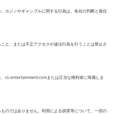
い。カジノやギャンブルに関する行為は、各自の判断と責任
ること、または不正アクセスや違法行為を行うことは禁止さ
entertainment.comまたは正当な権利者に帰属しま
るものではありません。利用による損害等について、一切の