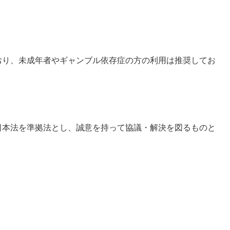
おり、未成年者やギャンブル依存症の方の利用は推奨してお
日本法を準拠法とし、誠意を持って協議・解決を図るものと