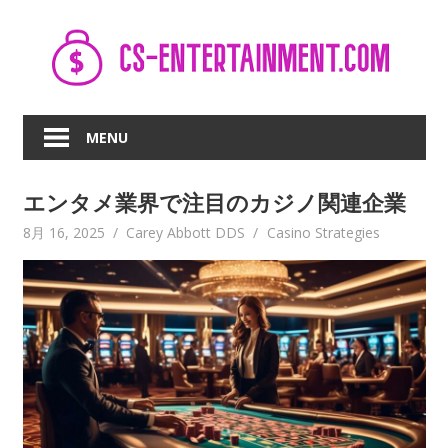
Skip
to
content
MENU
エンタメ業界で注目のカジノ関連企業
8月 16, 2025
Carey Abbott DDS
Casino Strategies