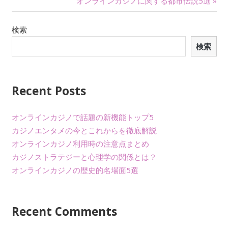
オンラインカジノに関する都市伝説5選 »
稿
ナ
検索
検索
ビ
ゲ
ー
Recent Posts
シ
オンラインカジノで話題の新機能トップ5
ョ
カジノエンタメの今とこれからを徹底解説
オンラインカジノ利用時の注意点まとめ
ン
カジノストラテジーと心理学の関係とは？
オンラインカジノの歴史的名場面5選
Recent Comments